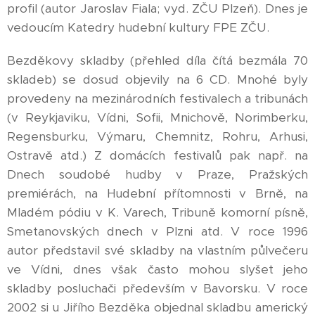
profil (autor Jaroslav Fiala; vyd. ZČU Plzeň). Dnes je
vedoucím Katedry hudební kultury FPE ZČU.
Bezděkovy skladby (přehled díla čítá bezmála 70
skladeb) se dosud objevily na 6 CD. Mnohé byly
provedeny na mezinárodních festivalech a tribunách
(v Reykjaviku, Vídni, Sofii, Mnichově, Norimberku,
Regensburku, Výmaru, Chemnitz, Rohru, Arhusi,
Ostravě atd.) Z domácích festivalů pak např. na
Dnech soudobé hudby v Praze, Pražských
premiérách, na Hudební přítomnosti v Brně, na
Mladém pódiu v K. Varech, Tribuně komorní písně,
Smetanovských dnech v Plzni atd. V roce 1996
autor představil své skladby na vlastním půlvečeru
ve Vídni, dnes však často mohou slyšet jeho
skladby posluchači především v Bavorsku. V roce
2002 si u Jiřího Bezděka objednal skladbu americký