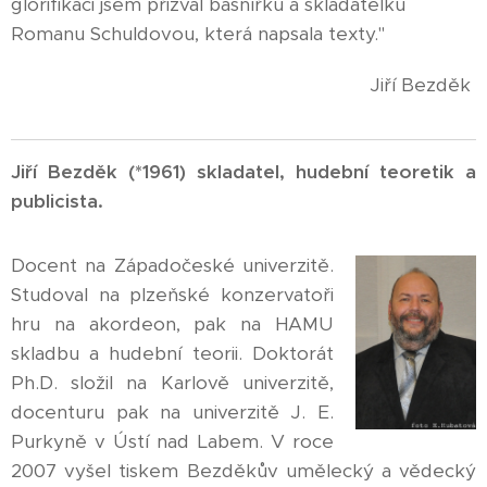
glorifikaci jsem přizval básnířku a skladatelku
Romanu Schuldovou, která napsala texty."
Jiří Bezděk
Jiří Bezděk (*1961) skladatel, hudební teoretik a
publicista.
Docent na Západočeské univerzitě.
Studoval na plzeňské konzervatoři
hru na akordeon, pak na HAMU
skladbu a hudební teorii. Doktorát
Ph.D. složil na Karlově univerzitě,
docenturu pak na univerzitě J. E.
Purkyně v Ústí nad Labem. V roce
2007 vyšel tiskem Bezděkův umělecký a vědecký