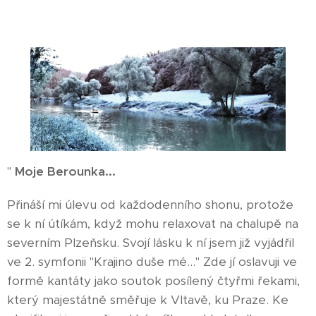
"
Moje Berounka...
Přináší mi úlevu od každodenního shonu, protože
se k ní útíkám, když mohu relaxovat na chalupě na
severním Plzeňsku. Svojí lásku k ní jsem již vyjádřil
ve 2. symfonii "Krajino duše mé..." Zde jí oslavuji ve
formě kantáty jako soutok posílený čtyřmi řekami,
který majestátně směřuje k Vltavě, ku Praze. Ke