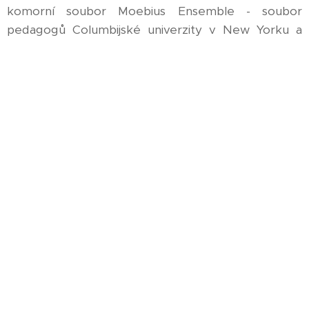
komorní soubor Moebius Ensemble - soubor
pedagogů Columbijské univerzity v New Yorku a
autora pozval na její premiéru. Na hudební fakultě
Columbijské univerzity také pak Jiří Bezděk pronesl
přednášku o své tvorbě a české soudobé hudbě. V
roce 2004 měly dvě jeho skladby premiéru v Radě
Evropy ve Štrasburku, v den přijetí ČR do EU,
jejichž mimořádný úspěch ocenila i osobním
dopisem česká velvyslankyně v radě Evropy Vlasta
Štěpová. Skladby Jiřího Bezděka si často zařazují
plzeňští interpreti do svých zahraničních vystoupení
nebo si je k uvedenému účelu u Jiřího Bezděka
přímo objednávají. Bezděkovy skladby takto
pravidelně uvádí v zahraničí třeba soubor Musica ad
Gaudium či cembalistka Alena Tichá. Od 2013 je
vydává německé vydavatelství Edition Brendel.