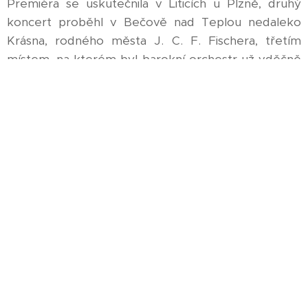
Premiéra se uskutečnila v Liticích u Plzně, druhý
koncert proběhl v Bečově nad Teplou nedaleko
Krásna, rodného města J. C. F. Fischera, třetím
místem, na kterém byl barokní orchestr už vděčně
očekáván, byl bavorský Pfreimd a jako poslední
místo už tradičně Manětín.
Zpěváci měli jedinečnou možnost pracovat pod
vedením lektorky, korepetitora a dirigenta na
celkovém nastudování díla a jeho následném
provedení za doprovodu barokního orchestru.
Instrumentalisté měli příležitost rozšířit své
zkušenosti s nastudováním uceleného díla
vrcholného baroka, prací ve skupině, dobovým
smykováním a hrou v barokním ladění á = 415Hz.
Spolupráce s Konzervatoří Plzeň umožnila využít